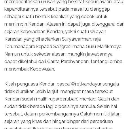
memprioritaskan urusan yang bersifat keduniawian, atau
kepanditaannya tersebut pada masa itu dianggap
sebagai suatu bentuk keahlian yang cocok untuk
memimpin Kendan. Alasan ini dapat juga ditenggarai dari
sejarah keberadaan Kendan, yakni suatu wilayah
Karesian yang dihadiahkan Suryawarman, raja
Tarumanagara kepada Sangresi maha Guru Manikmaya.
Namun untuk sekedar alasan, mungkin jawabannya
dapat diketahui dari Carita Parahyangan, tentang lomba
menombak Kebowulan.
Kisah penguasa Kendan pasca Wretikandayunsengaja
tidak diuraikan lebih lanjut, mengigat masa tersebut
Kendan sudah malih rupa(berubah) menjadi Galuh dan
sudah tidak berada lagi diposisinya semula. Selain hal
tersebut, dalam perkembangannya Galuhmemiliki jalan
sejarah yang khas dan hingar bingar dari perpaduan
masalah politik kekuasaan dan pentaatan terhadap