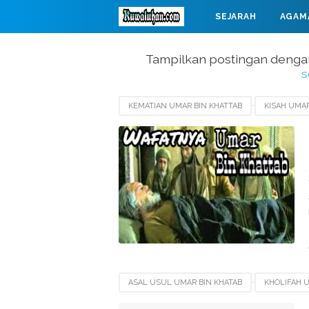
SEJARAH
AGAM
MAHABARATA
Tampilkan postingan denga
s
KEMATIAN UMAR BIN KHATTAB
KISAH UMAR
WAFATNYA ABU BAKAR AS SIDDIQ
WAFATN
ASAL USUL UMAR BIN KHATAB
KHOLIFAH 
KISAH UMAR BIN KHATTAB
PERJUANGAN UM