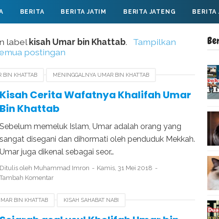
A
BERITA
BERITA JATIM
BERITA JATENG
BERITA
Be
n label
kisah Umar bin Khattab
.
Tampilkan
emua postingan
 BIN KHATTAB
MENINGGALNYA UMAR BIN KHATTAB
YA NABI MUHAMMAD
WAFATNYA UMAR BIN KHATTAB
Kisah Cerita Wafatnya Khalifah Umar
Bin Khattab
Sebelum memeluk Islam, Umar adalah orang yang
sangat disegani dan dihormati oleh penduduk Mekkah.
Umar juga dikenal sebagai seor…
Ditulis oleh
Muhammad Imron
Kamis, 31 Mei 2018
Tambah Komentar
UMAR BIN KHATTAB
KISAH SAHABAT NABI
AR BIN KHATTAB
RIWAYAT UMAR BIN KHATTAB