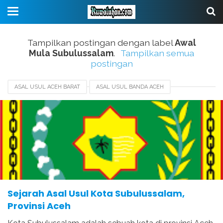
Tampilkan postingan dengan label
Awal
Mula Subulussalam
.
Tampilkan semua
postingan
ASAL USUL ACEH BARAT
ASAL USUL BANDA ACEH
ASAL USUL KOTA LANGSA
ASAL USUL KOTA SABANG
ASAL USUL SUBULUSSALAM
AWAL MULA SUBULUSSALAM
BERDIRINYA KOTA SUBULUSSALAM
SEJARAH KOTA SUBULUSSALAM
Sejarah Asal Usul Kota Subulussalam,
Provinsi Aceh