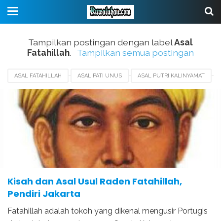
Tampilkan postingan dengan label
Asal
Fatahillah
.
Tampilkan semua postingan
ASAL FATAHILLAH
ASAL PATI UNUS
ASAL PUTRI KALINYAMAT
ASAL SULTAN TRENGGONO
ASAL USUL RADEN PATAH
BIOGRAFI FATAHILLAH
PERJUANGAN FATAHILLAH
SEJARAH FATAHILLAH
WAFATNYA FATAHILLAH
Kisah dan Asal Usul Raden Fatahillah,
Pendiri Jakarta
Fatahillah adalah tokoh yang dikenal mengusir Portugis