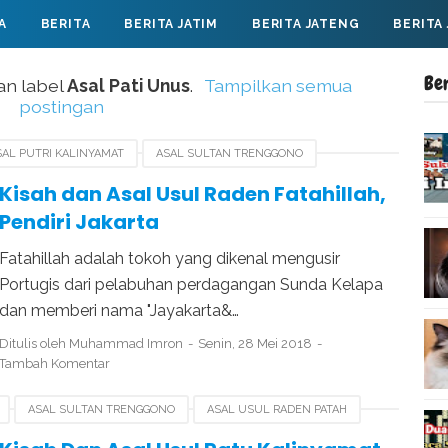
A
BERITA
BERITA JATIM
BERITA JATENG
BERITA
Be
an label
Asal Pati Unus
.
Tampilkan semua
postingan
SAL PUTRI KALINYAMAT
ASAL SULTAN TRENGGONO
ILLAH
PERJUANGAN FATAHILLAH
SEJARAH FATAHILLAH
Kisah dan Asal Usul Raden Fatahillah,
Pendiri Jakarta
Fatahillah adalah tokoh yang dikenal mengusir
Portugis dari pelabuhan perdagangan Sunda Kelapa
dan memberi nama "Jayakarta&…
Ditulis oleh
Muhammad Imron
Senin, 28 Mei 2018
Tambah Komentar
ASAL SULTAN TRENGGONO
ASAL USUL RADEN PATAH
KERAJAAN DEMAK
SEJARAH PUTRI KALINYAMAT