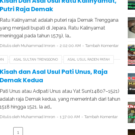
Kisah Dan Asal Usul Ratu Kalinyamat,
Putri Raja Demak
Ratu Kalinyamat adalah puteri raja Demak Trenggana
yang menjadi bupati di Jepara. Ratu Kalinyamat
meninggal pada tahun 1579), Ia…
Ditulis oleh
Muhammad Imron
2:02:00 AM
Tambah Komentar
IN
ASAL SULTAN TRENGGONO
ASAL USUL RADEN PATAH
RAWIJAYA
PERJUANGAN PATI UNUS
SEJARAH PATI UNUS
Kisah dan Asal Usul Pati Unus, Raja
Demak Kedua
Pati Unus atau Adipati Unus atau Yat Sun(1480?–1521)
adalah raja Demak kedua, yang memerintah dari tahun
1518 hingga 1521. Ia ad…
Ditulis oleh
Muhammad Imron
1:37:00 AM
Tambah Komentar
1