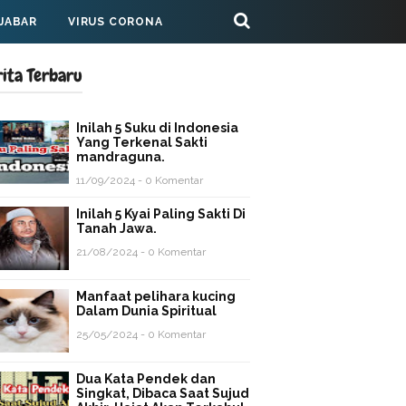
 JABAR
VIRUS CORONA
rita Terbaru
Inilah 5 Suku di Indonesia
Yang Terkenal Sakti
mandraguna.
11/09/2024 - 0 Komentar
Inilah 5 Kyai Paling Sakti Di
Tanah Jawa.
21/08/2024 - 0 Komentar
Manfaat pelihara kucing
Dalam Dunia Spiritual
25/05/2024 - 0 Komentar
Dua Kata Pendek dan
Singkat, Dibaca Saat Sujud