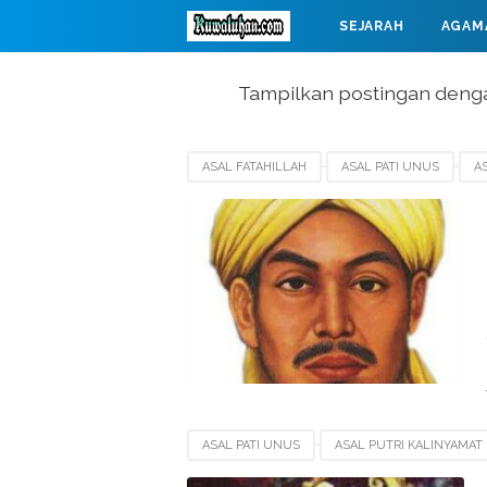
SEJARAH
AGAM
MAHABARATA
Tampilkan postingan deng
ASAL FATAHILLAH
ASAL PATI UNUS
A
ASAL USUL RADEN PATAH
BIOGRAFI FATAH
WAFATNYA FATAHILLAH
ASAL PATI UNUS
ASAL PUTRI KALINYAMAT
BIOGRAFI PUTRI KALINYAMAT
KETURUNAN 