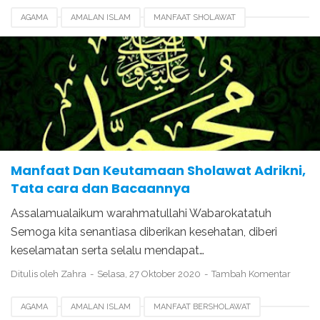
AGAMA
AMALAN ISLAM
MANFAAT SHOLAWAT
Manfaat Dan Keutamaan Sholawat Adrikni,
Tata cara dan Bacaannya
Assalamualaikum warahmatullahi Wabarokatatuh
Semoga kita senantiasa diberikan kesehatan, diberi
keselamatan serta selalu mendapat…
Ditulis oleh
Zahra
Selasa, 27 Oktober 2020
Tambah Komentar
AGAMA
AMALAN ISLAM
MANFAAT BERSHOLAWAT