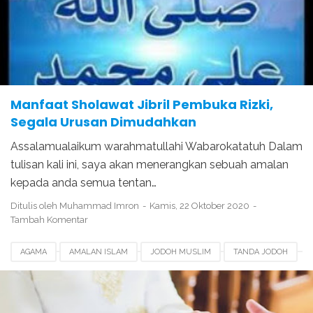
Manfaat Sholawat Jibril Pembuka Rizki,
Segala Urusan Dimudahkan
Assalamualaikum warahmatullahi Wabarokatatuh Dalam
tulisan kali ini, saya akan menerangkan sebuah amalan
kepada anda semua tentan…
Ditulis oleh
Muhammad Imron
Kamis, 22 Oktober 2020
Tambah Komentar
AGAMA
AMALAN ISLAM
JODOH MUSLIM
TANDA JODOH