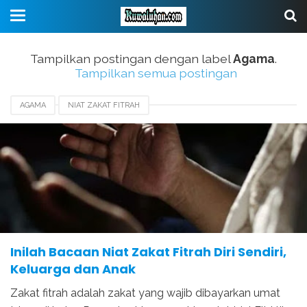
Tampilkan postingan dengan label
Agama
.
Tampilkan semua postingan
AGAMA
NIAT ZAKAT FITRAH
Inilah Bacaan Niat Zakat Fitrah Diri Sendiri,
Keluarga dan Anak
Zakat fitrah adalah zakat yang wajib dibayarkan umat