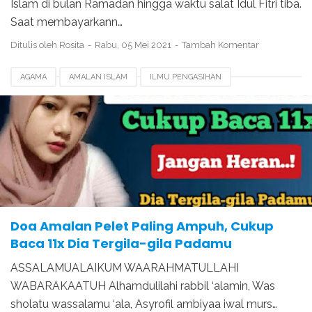
Islam di bulan Ramadan hingga waktu salat Idul Fitri tiba.
Saat membayarkann…
Ditulis oleh
Rosita
Rabu, 05 Mei 2021
Tambah Komentar
AGAMA
AMALAN ISLAM
ILMU PENGASIHAN
Doa Amalan Pelet Paling Ampuh, Cukup
Baca 11x Dia Tergila-gila Padamu
ASSALAMUALAIKUM WAARAHMATULLAHI
WABARAKAATUH Alhamdulilahi rabbil ‘alamin, Was
sholatu wassalamu ‘ala, Asyrofil ambiyaa iwal murs…