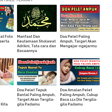
at Foto
Manfaat Dan
Doa Pelet Paling
eserta
Keutamaan Sholawat
Ampuh, Target Akan
Adrikni, Tata cara dan
Mengejar-ngejarmu
Bacaannya
Doa Pelet Tepuk
Doa Amalan Pelet
Bantal Paling Ampuh,
Paling Ampuh, Cukup
n
Target Akan Tergila-
Baca 11x Dia Tergila-
Kita
gila Padamu
gila Padamu