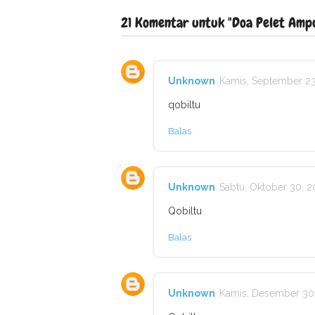
21 Komentar untuk "Doa Pelet Ampu
Unknown
Kamis, September 23
qobiltu
Balas
Unknown
Sabtu, Oktober 30, 2
Qobiltu
Balas
Unknown
Kamis, Desember 30,