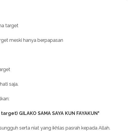
ma target
arget meski hanya berpapasan
arget
ati saja.
lkan:
target) GILAKO SAMA SAYA KUN FAYAKUN"
ngguh serta niat yang ikhlas pasrah kepada Allah.