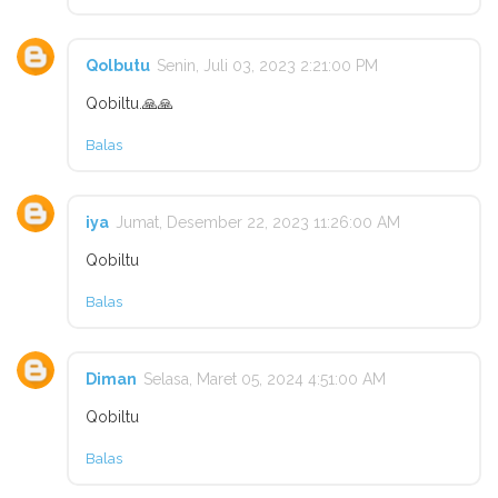
Qolbutu
Senin, Juli 03, 2023 2:21:00 PM
Qobiltu.🙏🙏
Balas
iya
Jumat, Desember 22, 2023 11:26:00 AM
Qobiltu
Balas
Diman
Selasa, Maret 05, 2024 4:51:00 AM
Qobiltu
Balas