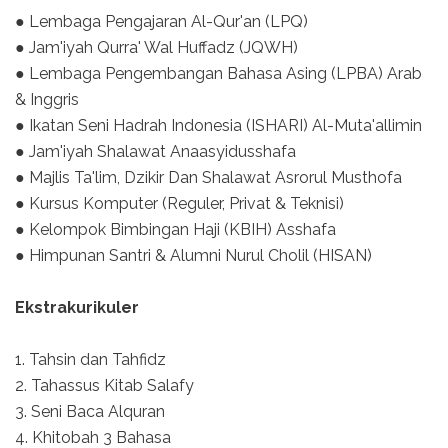
● Lembaga Pengajaran Al-Qur'an (LPQ)
● Jam'iyah Qurra' Wal Huffadz (JQWH)
● Lembaga Pengembangan Bahasa Asing (LPBA) Arab
& Inggris
● Ikatan Seni Hadrah Indonesia (ISHARI) Al-Muta'allimin
● Jam'iyah Shalawat Anaasyidusshafa
● Majlis Ta'lim, Dzikir Dan Shalawat Asrorul Musthofa
● Kursus Komputer (Reguler, Privat & Teknisi)
● Kelompok Bimbingan Haji (KBIH) Asshafa
● Himpunan Santri & Alumni Nurul Cholil (HISAN)
Ekstrakurikuler
1. Tahsin dan Tahfidz
2. Tahassus Kitab Salafy
3. Seni Baca Alquran
4. Khitobah 3 Bahasa