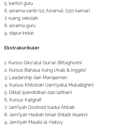
5. kantor guru
6. asrama santri (15 Asrama), (150 kamar)
7. ruang sekolah
8. asrama guru
9. dapur induk
Ekstrakurikuler
1. Kursus Qiro'atul Qur'an Bittaghonni
2. Kursus Bahasa Asing (Arab & Inggris)
3. Leadership dan Manajemen
4. Kursus Khitobah (Jam’iyatul Muballighin)
5. Diklat (pendidikan dan latihan)
6. Kursus Kaligrafi
7. Jam'iyah Qoshoid Isadul Ahbab
8. Jam'iyah Hadrah Ishari Shilatil Akarimi
9. Jam’iyah Maulid al-Habsy