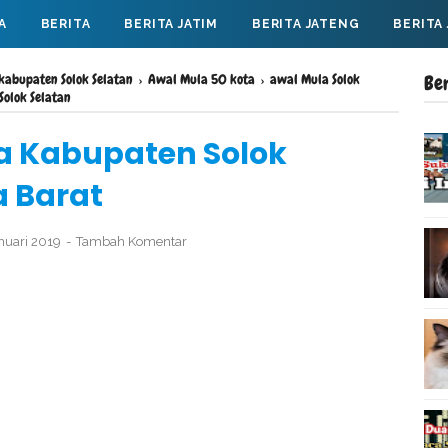
A
BERITA
BERITA JATIM
BERITA JATENG
BERITA
 kabupaten Solok Selatan
›
Awal Mula 50 kota
›
awal Mula Solok
Be
Solok Selatan
ya Kabupaten Solok
 Barat
anuari 2019
Tambah Komentar