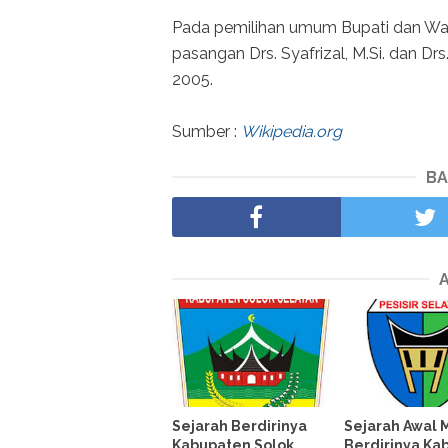
Pada pemilihan umum Bupati dan Waki
pasangan Drs. Syafrizal, M.Si. dan D
2005.
Sumber :
Wikipedia.org
BA
Sejarah Berdirinya
Sejarah Awal 
Kabupaten Solok
Berdirinya Ka