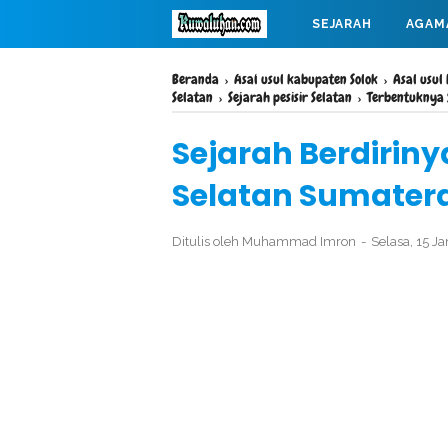
SEJARAH
AGAM
MAHABARATA
Beranda
›
Asal usul kabupaten Solok
›
Asal usul
Selatan
›
Sejarah pesisir Selatan
›
Terbentuknya 
Sejarah Berdirin
Selatan Sumatera
Ditulis oleh
Muhammad Imron
Selasa, 15 J