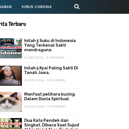
 JABAR
VIRUS CORONA
rita Terbaru
Inilah 5 Suku di Indonesia
Yang Terkenal Sakti
mandraguna.
11/09/2024 - 0 Komentar
Inilah 5 Kyai Paling Sakti Di
Tanah Jawa.
21/08/2024 - 0 Komentar
Manfaat pelihara kucing
Dalam Dunia Spiritual
25/05/2024 - 0 Komentar
Dua Kata Pendek dan
Singkat, Dibaca Saat Sujud