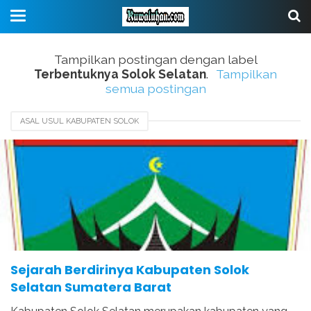
Tampilkan postingan dengan label
Terbentuknya Solok Selatan
.
Tampilkan
semua postingan
ASAL USUL KABUPATEN SOLOK
ASAL USUL KABUPATEN SOLOK SELATAN
AWAL MULA 50 KOTA
AWAL MULA SOLOK SELATAN
SEJARAH PESISIR SELATAN
TERBENTUKNYA SOLOK SELATAN
Sejarah Berdirinya Kabupaten Solok
Selatan Sumatera Barat