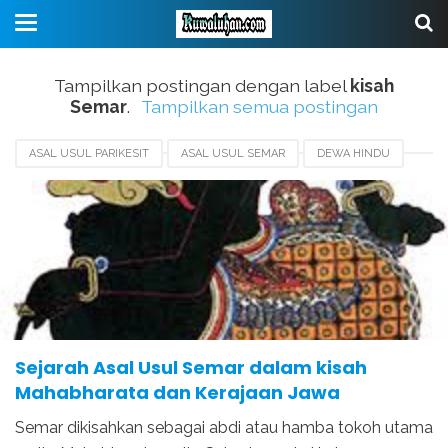
Tampilkan postingan dengan label
kisah
Semar
.
Tampilkan semua postingan
ASAL USUL PARIKESIT
ASAL USUL SEMAR
DEWA HINDU
KELAHIRAN SEMAR
KESAKTIAN SEMAR
KISAH SEMAR
MAHABARATA
PERAN SEMAR
Sejarah Asal Usul Semar dalam kisah
Mahabharata dan Kerajaan Jawa
Semar dikisahkan sebagai abdi atau hamba tokoh utama