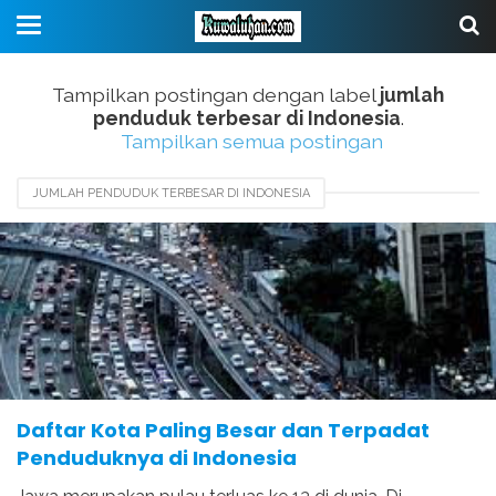
Tampilkan postingan dengan label
jumlah
penduduk terbesar di Indonesia
.
Tampilkan semua postingan
JUMLAH PENDUDUK TERBESAR DI INDONESIA
KOTA BESAR DI INDONESIA
KOTA PALING PADAT PENDUDUKNYA
KOTA TERPADAT INDONESIA
KOTA TERPADAT PENDUDUKNYA DI INDONESIA
Daftar Kota Paling Besar dan Terpadat
Penduduknya di Indonesia