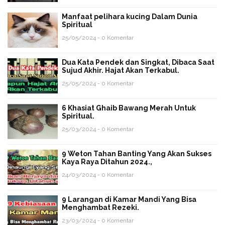
Manfaat pelihara kucing Dalam Dunia
Spiritual
25/05/2024 - 0 Komentar
Dua Kata Pendek dan Singkat, Dibaca Saat
Sujud Akhir. Hajat Akan Terkabul.
25/05/2024 - 0 Komentar
6 Khasiat Ghaib Bawang Merah Untuk
Spiritual.
25/03/2024 - 0 Komentar
9 Weton Tahan Banting Yang Akan Sukses
Kaya Raya Ditahun 2024.,
24/03/2024 - 0 Komentar
9 Larangan di Kamar Mandi Yang Bisa
Menghambat Rezeki.
23/03/2024 - 0 Komentar