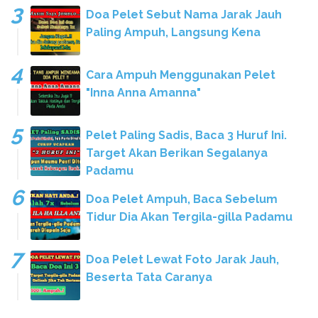
Doa Pelet Sebut Nama Jarak Jauh
Paling Ampuh, Langsung Kena
Cara Ampuh Menggunakan Pelet
"Inna Anna Amanna"
Pelet Paling Sadis, Baca 3 Huruf Ini.
Target Akan Berikan Segalanya
Padamu
Doa Pelet Ampuh, Baca Sebelum
Tidur Dia Akan Tergila-gilla Padamu
Doa Pelet Lewat Foto Jarak Jauh,
Beserta Tata Caranya