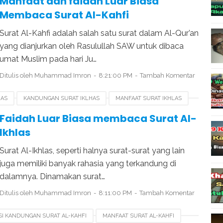
Manfaat dan faidah Luar Biasa
Membaca Surat Al-Kahfi
Surat Al-Kahfi adalah salah satu surat dalam Al-Qur’an
yang dianjurkan oleh Rasulullah SAW untuk dibaca
umat Muslim pada hari Ju…
Ditulis oleh
Muhammad Imron
8:21:00 PM
Tambah Komentar
HAS
KANDUNGAN SURAT IKLHAS
MANFAAT SURAT IKHLAS
SURAT YASIN
Faidah Luar Biasa membaca Surat Al-
Ikhlas
Surat Al-Ikhlas, seperti halnya surat-surat yang lain
juga memiliki banyak rahasia yang terkandung di
dalamnya. Dinamakan surat…
Ditulis oleh
Muhammad Imron
8:11:00 PM
Tambah Komentar
ISI KANDUNGAN SURAT AL-KAHFI
MANFAAT SURAT AL-KAHFI