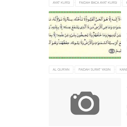
AYAT KURSI
FAIDAH BACA AYAT KURSI
SURAT AL-BAQOROH
SURAT YASIN
AL QUR'AN
FAIDAH SURAT YASIN
KAN
MANFAAT SURAT YASIN
SURAT YASIN