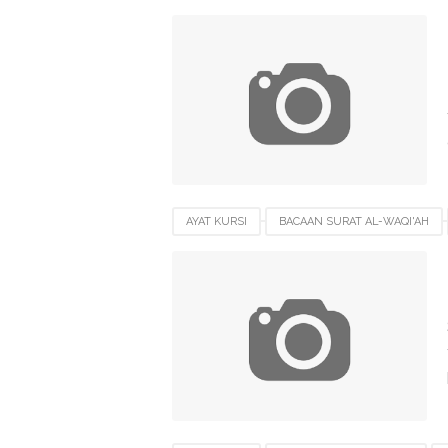
SURAT AL-KAHFI
SURAT YASIN
AYAT KURSI
BACAAN SURAT AL-WAQI'AH
MANFAAT SURAT WAQI'AH
SURAT AL-WAQI