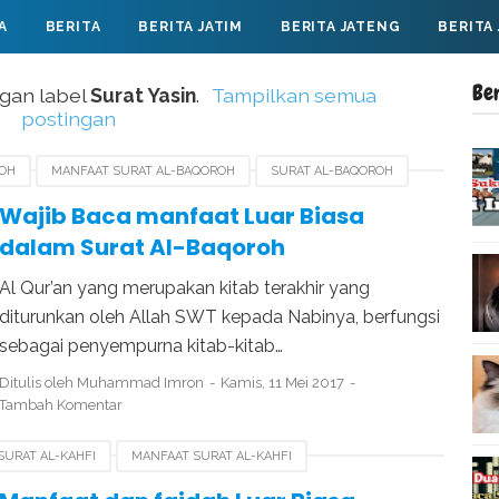
A
BERITA
BERITA JATIM
BERITA JATENG
BERITA
Be
gan label
Surat Yasin
.
Tampilkan semua
postingan
ROH
MANFAAT SURAT AL-BAQOROH
SURAT AL-BAQOROH
Wajib Baca manfaat Luar Biasa
dalam Surat Al-Baqoroh
Al Qur’an yang merupakan kitab terakhir yang
diturunkan oleh Allah SWT kepada Nabinya, berfungsi
sebagai penyempurna kitab-kitab…
Ditulis oleh
Muhammad Imron
Kamis, 11 Mei 2017
Tambah Komentar
SURAT AL-KAHFI
MANFAAT SURAT AL-KAHFI
SURAT YASIN