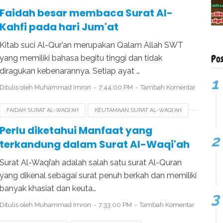
Faidah besar membaca Surat Al-
Kahfi pada hari Jum'at
Kitab suci Al-Qur’an merupakan Qalam Allah SWT
Po
yang memiliki bahasa begitu tinggi dan tidak
diragukan kebenarannya. Setiap ayat …
Ditulis oleh
Muhammad Imron
7:44:00 PM
Tambah Komentar
FAIDAH SURAT AL-WAQI'AH
KEUTAMAAN SURAT AL-WAQI'AH
'AH
SURAT YASIN
Perlu diketahui Manfaat yang
terkandung dalam Surat Al-Waqi'ah
Surat Al-Waqi’ah adalah salah satu surat Al-Quran
yang dikenal sebagai surat penuh berkah dan memiliki
banyak khasiat dan keuta…
Ditulis oleh
Muhammad Imron
7:33:00 PM
Tambah Komentar