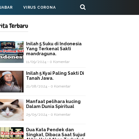
 JABAR
VIRUS CORONA
rita Terbaru
Inilah 5 Suku di Indonesia
Yang Terkenal Sakti
mandraguna.
11/09/2024 - 0 Komentar
Inilah 5 Kyai Paling Sakti Di
Tanah Jawa.
21/08/2024 - 0 Komentar
Manfaat pelihara kucing
Dalam Dunia Spiritual
25/05/2024 - 0 Komentar
Dua Kata Pendek dan
Singkat, Dibaca Saat Sujud