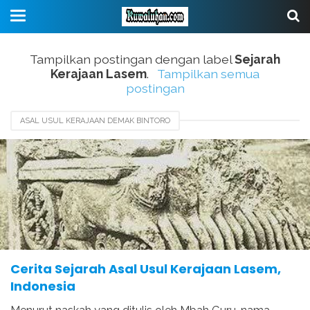
Tampilkan postingan dengan label
Sejarah
Kerajaan Lasem
.
Tampilkan semua
postingan
ASAL USUL KERAJAAN DEMAK BINTORO
ASAL USUL KERAJAAN LASEM
AWAL MULA KERAJAAN LASEM
KERAJAAN MATARAM
PENDIRI KERAJAAN MATARAM KUNO
SEJARAH KERAJAAN KALINGGA
SEJARAH KERAJAAN LASEM
Cerita Sejarah Asal Usul Kerajaan Lasem,
Indonesia