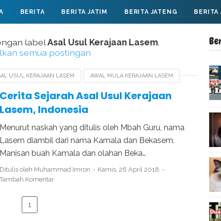
A
BERITA
BERITA JATIM
BERITA JATENG
BERITA
Be
engan label
Asal Usul Kerajaan Lasem
.
lkan semua postingan
SAL USUL KERAJAAN LASEM
AWAL MULA KERAJAAN LASEM
MATARAM KUNO
SEJARAH KERAJAAN KALINGGA
Cerita Sejarah Asal Usul Kerajaan
Lasem, Indonesia
Menurut naskah yang ditulis oleh Mbah Guru, nama
Lasem diambil dari nama Kamala dan Bekasem.
Manisan buah Kamala dan olahan Beka…
Ditulis oleh
Muhammad Imron
Kamis, 26 April 2018
Tambah Komentar
1