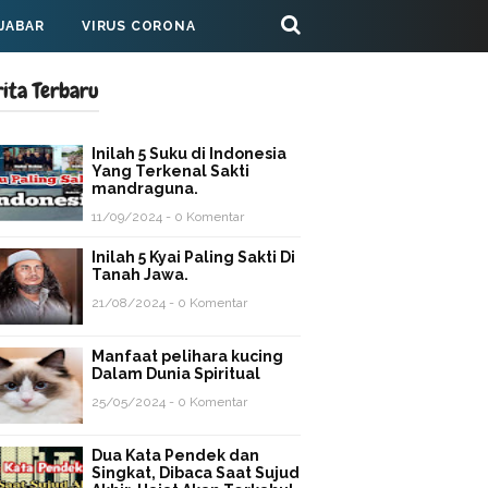
 JABAR
VIRUS CORONA
rita Terbaru
Inilah 5 Suku di Indonesia
Yang Terkenal Sakti
mandraguna.
11/09/2024 - 0 Komentar
Inilah 5 Kyai Paling Sakti Di
Tanah Jawa.
21/08/2024 - 0 Komentar
Manfaat pelihara kucing
Dalam Dunia Spiritual
25/05/2024 - 0 Komentar
Dua Kata Pendek dan
Singkat, Dibaca Saat Sujud