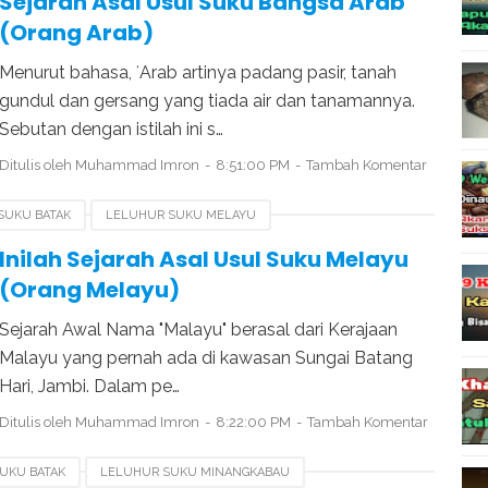
Sejarah Asal Usul Suku Bangsa Arab
(Orang Arab)
Menurut bahasa, ʻArab artinya padang pasir, tanah
gundul dan gersang yang tiada air dan tanamannya.
Sebutan dengan istilah ini s…
Ditulis oleh
Muhammad Imron
8:51:00 PM
Tambah Komentar
SUKU BATAK
LELUHUR SUKU MELAYU
JAWA
SEJARAH SUKU MINANGKABAU
Inilah Sejarah Asal Usul Suku Melayu
(Orang Melayu)
Sejarah Awal Nama "Malayu" berasal dari Kerajaan
Malayu yang pernah ada di kawasan Sungai Batang
Hari, Jambi. Dalam pe…
Ditulis oleh
Muhammad Imron
8:22:00 PM
Tambah Komentar
UKU BATAK
LELUHUR SUKU MINANGKABAU