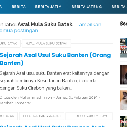
A
BERITA
BERITA JATIM
BERITA JATENG
BERITA
Be
n label
Awal Mula Suku Batak
.
Tampilkan
emua postingan
UKU BATAK
AWAL MULA SUKU BETAWI
 MELAYU
SEJARAH SUKU BANTEN
Sejarah Asal Usul Suku Banten (Orang
Banten)
Sejarah Asal usul suku Banten erat kaitannya dengan
sejarah berdirinya Kesultanan Banten, berbeda
dengan Suku Cirebon yang bukan…
Ditulis oleh
Muhammad Imron
Jumat, 01 Februari 2019
Tambah Komentar
KU BATAK
LELUHUR BANGSA ARAB
LELUHUR SUKU MELAYU
A