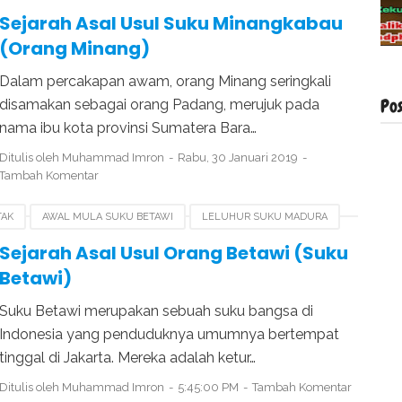
ANGKABAU
SEJARAH SUKU SIMALUNGUN
Sejarah Asal Usul Suku Minangkabau
(Orang Minang)
Dalam percakapan awam, orang Minang seringkali
Po
disamakan sebagai orang Padang, merujuk pada
nama ibu kota provinsi Sumatera Bara…
Ditulis oleh
Muhammad Imron
Rabu, 30 Januari 2019
Tambah Komentar
TAK
AWAL MULA SUKU BETAWI
LELUHUR SUKU MADURA
JAWA
Sejarah Asal Usul Orang Betawi (Suku
Betawi)
Suku Betawi merupakan sebuah suku bangsa di
Indonesia yang penduduknya umumnya bertempat
tinggal di Jakarta. Mereka adalah ketur…
Ditulis oleh
Muhammad Imron
5:45:00 PM
Tambah Komentar