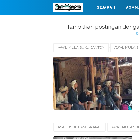
SEJARAH
AGAM
MAHABARATA
Tampilkan postingan denga
s
AWAL MULA SUKU BANTEN
AWAL MULA S
LELUHUR SUKU BANTEN
LELUHUR SUKU
ASAL USUL BANGSA ARAB
AWAL MULA SU
SEJARAH SUKU ARAB
SEJARAH SUKU JAW