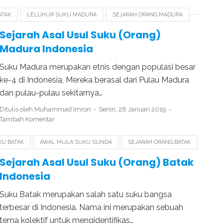
ATAK
LELUHUR SUKU MADURA
SEJARAH ORANG MADURA
Sejarah Asal Usul Suku (Orang)
Madura Indonesia
Suku Madura merupakan etnis dengan populasi besar
ke-4 di Indonesia, Mereka berasal dari Pulau Madura
dan pulau-pulau sekitarnya…
Ditulis oleh
Muhammad Imron
Senin, 28 Januari 2019
Tambah Komentar
U BATAK
AWAL MULA SUKU SUNDA
SEJARAH ORANG BATAK
MALUNGUN
Sejarah Asal Usul Suku (Orang) Batak
Indonesia
Suku Batak merupakan salah satu suku bangsa
terbesar di Indonesia. Nama ini merupakan sebuah
tema kolektif untuk mengidentifikas…