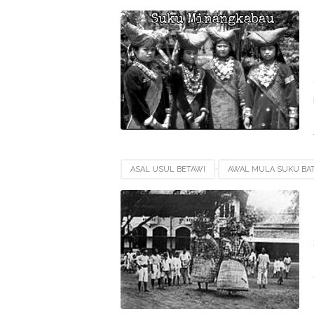
SEJARAH SUKU JAWA
SEJARAH SUKU MIN
ASAL USUL BETAWI
AWAL MULA SUKU BA
SEJARAH ORANG BETAWI
SEJARAH SUKU 