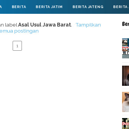
A
BERITA
BERITA JATIM
BERITA JATENG
BERITA
Be
an label
Asal Usul Jawa Barat
.
Tampilkan
emua postingan
1