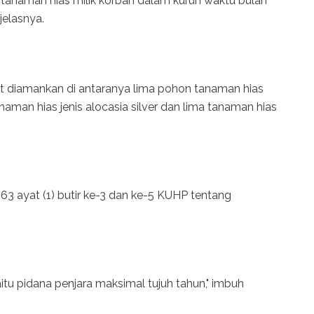
 tanaman hias milik korban dalam kurun waktu bulan
jelasnya.
rut diamankan di antaranya lima pohon tanaman hias
naman hias jenis alocasia silver dan lima tanaman hias
363 ayat (1) butir ke-3 dan ke-5 KUHP tentang
tu pidana penjara maksimal tujuh tahun," imbuh