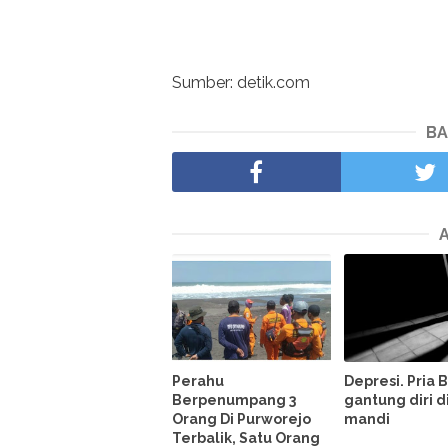
Sumber: detik.com
BA
Perahu
Depresi. Pria 
Berpenumpang 3
gantung diri d
Orang Di Purworejo
mandi
Terbalik, Satu Orang