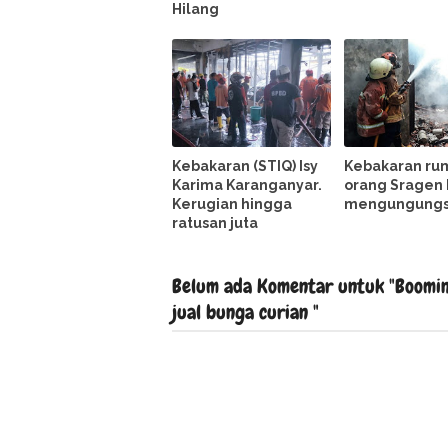
Hilang
Kebakaran (STIQ) Isy
Kebakaran rum
Karima Karanganyar.
orang Sragen 
Kerugian hingga
mengungungs
ratusan juta
Belum ada Komentar untuk "Booming
jual bunga curian "