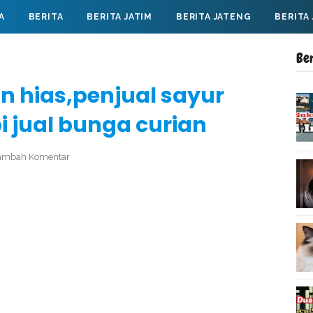
A
BERITA
BERITA JATIM
BERITA JATENG
BERITA
Be
 hias,penjual sayur
bi jual bunga curian
ambah Komentar