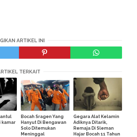
GIKAN ARTIKEL INI
ARTIKEL TERKAIT
Bantul
Bocah Sragen Yang
Gegara Alat Kelamin
i kamar
Hanyut Di Bengawan
Adiknya Ditarik,
Solo Ditemukan
Remaja Di Sleman
Meninggal
Hajar Bocah 11 Tahun