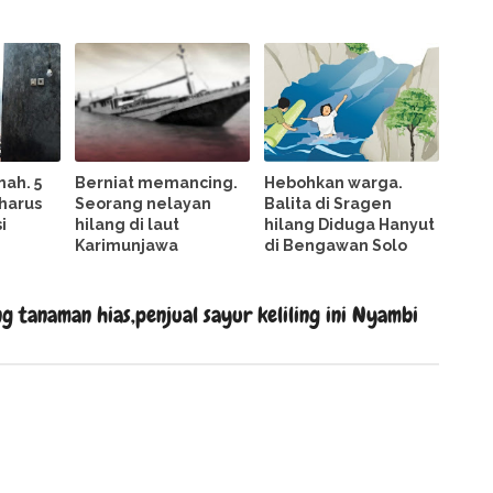
ah. 5
Berniat memancing.
Hebohkan warga.
harus
Seorang nelayan
Balita di Sragen
i
hilang di laut
hilang Diduga Hanyut
Karimunjawa
di Bengawan Solo
 tanaman hias,penjual sayur keliling ini Nyambi