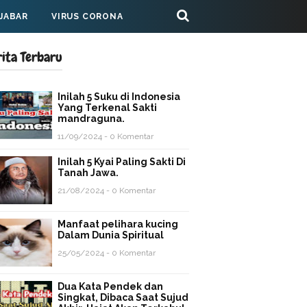
 JABAR
VIRUS CORONA
rita Terbaru
Inilah 5 Suku di Indonesia
Yang Terkenal Sakti
mandraguna.
11/09/2024 - 0 Komentar
Inilah 5 Kyai Paling Sakti Di
Tanah Jawa.
21/08/2024 - 0 Komentar
Manfaat pelihara kucing
Dalam Dunia Spiritual
25/05/2024 - 0 Komentar
Dua Kata Pendek dan
Singkat, Dibaca Saat Sujud