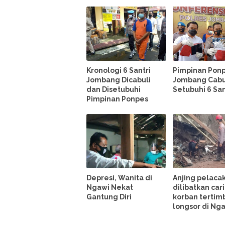
Kronologi 6 Santri
Pimpinan Ponp
Jombang Dicabuli
Jombang Cabu
dan Disetubuhi
Setubuhi 6 San
Pimpinan Ponpes
Depresi, Wanita di
Anjing pelaca
Ngawi Nekat
dilibatkan cari
Gantung Diri
korban tertim
longsor di Ng