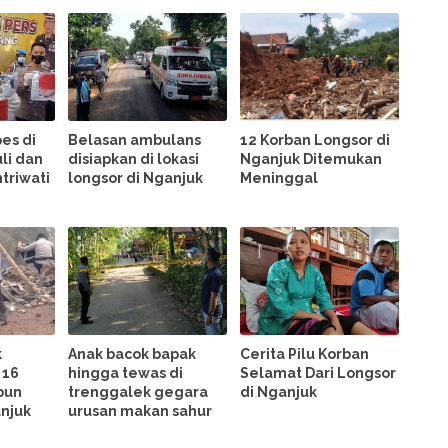
es di
Belasan ambulans
12 Korban Longsor di
li dan
disiapkan di lokasi
Nganjuk Ditemukan
triwati
longsor di Nganjuk
Meninggal
k
Anak bacok bapak
Cerita Pilu Korban
 16
hingga tewas di
Selamat Dari Longsor
bun
trenggalek gegara
di Nganjuk
anjuk
urusan makan sahur