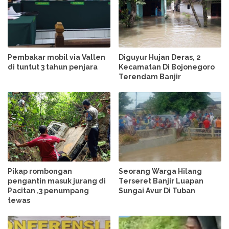
Pembakar mobil via Vallen
Diguyur Hujan Deras, 2
di tuntut 3 tahun penjara
Kecamatan Di Bojonegoro
Terendam Banjir
Pikap rombongan
Seorang Warga Hilang
pengantin masuk jurang di
Terseret Banjir Luapan
Pacitan ,3 penumpang
Sungai Avur Di Tuban
tewas