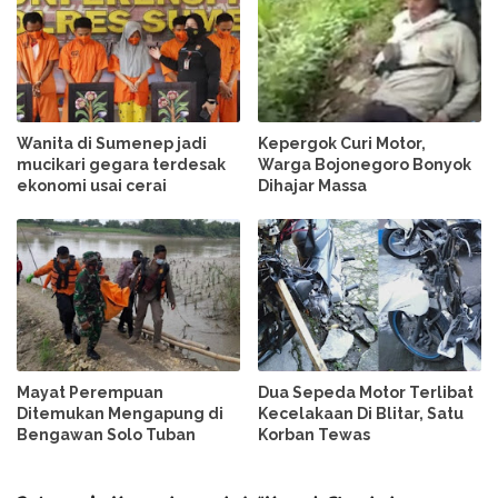
Wanita di Sumenep jadi
Kepergok Curi Motor,
mucikari gegara terdesak
Warga Bojonegoro Bonyok
ekonomi usai cerai
Dihajar Massa
Mayat Perempuan
Dua Sepeda Motor Terlibat
Ditemukan Mengapung di
Kecelakaan Di Blitar, Satu
Bengawan Solo Tuban
Korban Tewas