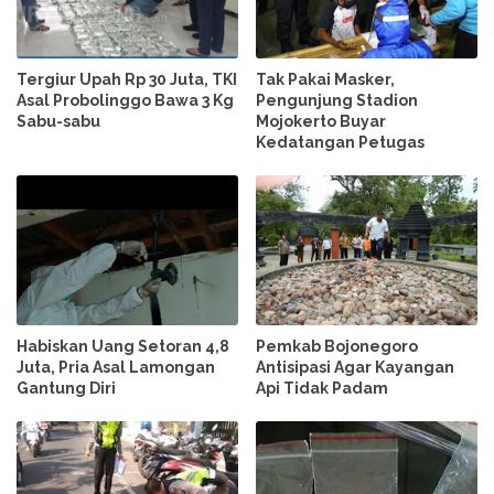
Tergiur Upah Rp 30 Juta, TKI
Tak Pakai Masker,
Asal Probolinggo Bawa 3 Kg
Pengunjung Stadion
Sabu-sabu
Mojokerto Buyar
Kedatangan Petugas
Habiskan Uang Setoran 4,8
Pemkab Bojonegoro
Juta, Pria Asal Lamongan
Antisipasi Agar Kayangan
Gantung Diri
Api Tidak Padam