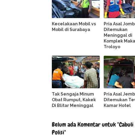
Kecelakaan Mobil vs
Pria Asal Jom
Mobil di Surabaya
Ditemukan
Meninggal di
Komplek Mak
Troloyo
Tak Sengaja Minum
Pria Asal Jem
Obat Rumput, Kakek
Ditemukan Te
Di Blitar Meninggal
Kamar Hotel
Belum ada Komentar untuk "Cabuli 
Polisi"