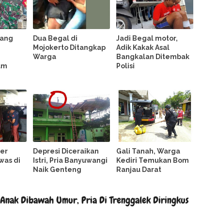
bang
Dua Begal di
Jadi Begal motor,
Mojokerto Ditangkap
Adik Kakak Asal
Warga
Bangkalan Ditembak
am
Polisi
ber
Depresi Diceraikan
Gali Tanah, Warga
was di
Istri, Pria Banyuwangi
Kediri Temukan Bom
Naik Genteng
Ranjau Darat
Anak Dibawah Umur, Pria Di Trenggalek Diringkus