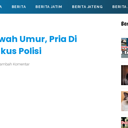
A
BERITA
BERITA JATIM
BERITA JATENG
BERITA
Be
wah Umur, Pria Di
kus Polisi
Tambah Komentar