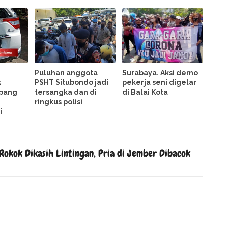
Puluhan anggota
Surabaya. Aksi demo
k
PSHT Situbondo jadi
pekerja seni digelar
mbang
tersangka dan di
di Balai Kota
ringkus polisi
i
okok Dikasih Lintingan, Pria di Jember Dibacok