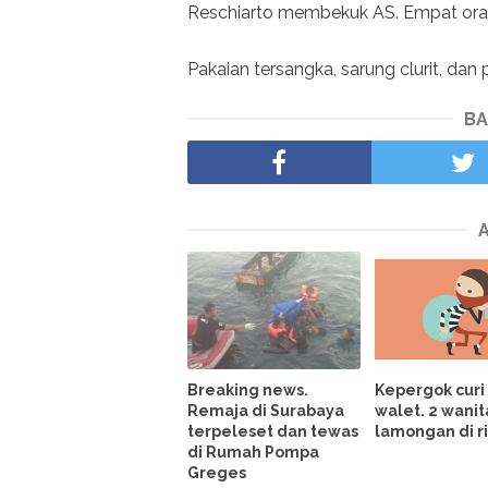
Reschiarto membekuk AS. Empat orang 
Pakaian tersangka, sarung clurit, da
BA
Breaking news.
Kepergok curi
Remaja di Surabaya
walet. 2 wanit
terpeleset dan tewas
lamongan di r
di Rumah Pompa
Greges