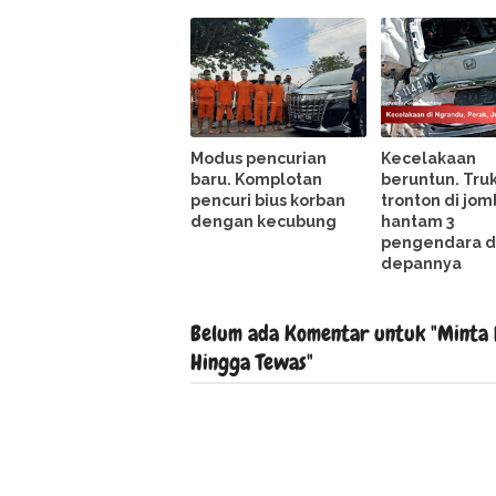
Modus pencurian
Kecelakaan
baru. Komplotan
beruntun. Tru
pencuri bius korban
tronton di jo
dengan kecubung
hantam 3
pengendara d
depannya
Belum ada Komentar untuk "Minta R
Hingga Tewas"