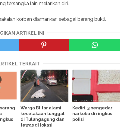
tersangka lain melarikan diri.
n pakaian korban diamankan sebagai barang bukti.
GIKAN ARTIKEL INI
ARTIKEL TERKAIT
 sarang
Warga Blitar alami
Kediri. 3 pengedar
a
kecelakaan tunggal
narkoba di ringkus
ingkus
di Tulungagung dan
polisi
tewas di lokasi