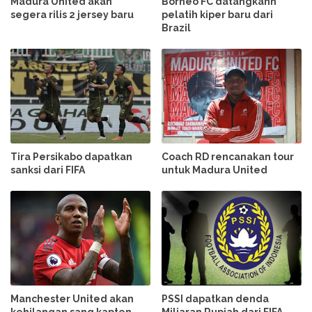
Madura United akan
Borneo FC datangkann
segera rilis 2 jersey baru
pelatih kiper baru dari
Brazil
Tira Persikabo dapatkan
Coach RD rencanakan tour
sanksi dari FIFA
untuk Madura United
Manchester United akan
PSSI dapatkan denda