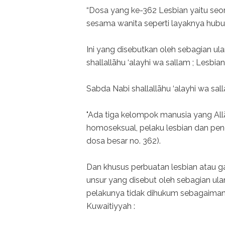
“Dosa yang ke-362 Lesbian yaitu se
sesama wanita seperti layaknya hubun
Ini yang disebutkan oleh sebagian u
shallallāhu ‘alayhi wa sallam ; Lesb
Sabda Nabi shallallāhu ‘alayhi wa sall
"Ada tiga kelompok manusia yang All
homoseksual, pelaku lesbian dan pengua
dosa besar no. 362).
Dan khusus perbuatan lesbian atau gay
unsur yang disebut oleh sebagian u
pelakunya tidak dihukum sebagaimana
Kuwaitiyyah :