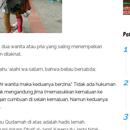
Po
 dua wanita atau pria yang saling menempelkan
 dilaknat.
lahu ‘alaihi wa sallam, bahwa beliau bersabda:
i wanita maka keduanya berzina.” Tidak ada hukuman
tidak mengandung jima (memasukkan kemaluan ke
gan cumbuan di selain kemaluan. Namun keduanya
.
bnu Qudamah di atas adalah hadis lemah.
i dalam Dhaif al-Jami’. Karena itu, lesbi tidak