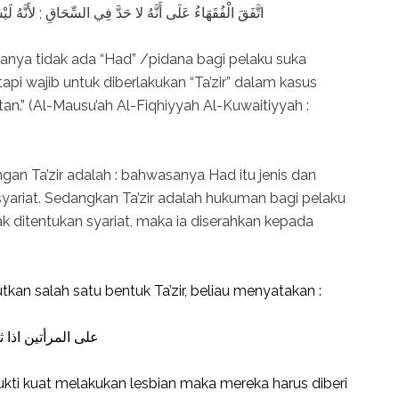
اتَّفَقَ الْفُقَهَاءُ عَلَى أَنَّهُ لا حَدَّ فِي السِّحَاقِ ; لأَنَّهُ لَيْ
sanya tidak ada “Had” /pidana bagi pelaku suka
api wajib untuk diberlakukan “Ta’zir” dalam kasus
an.” (Al-Mausu’ah Al-Fiqhiyyah Al-Kuwaitiyyah :
an Ta’zir adalah : bahwasanya Had itu jenis dan
yariat. Sedangkan Ta’zir adalah hukuman bagi pelaku
ak ditentukan syariat, maka ia diserahkan kepada
an salah satu bentuk Ta’zir, beliau menyatakan :
على المرأتين اذا 
bukti kuat melakukan lesbian maka mereka harus diberi