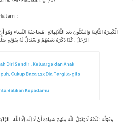
na.” (Al-Mabsuth, 9: 78)
aitami :
الْكَبِيرَةُ الثَّانِيَةُ وَالسِّتُّونَ بَعْدَ الثَّلَاثِمِائَةِ : مُسَاحَقَةُ النِّسَاءِ وَهُوَ أَن
الرَّجُلُ . كَذَا ذَكَرَهُ بَعْضُهُمْ وَاسْتَدَلَّ لَهُ بِقَوْلِهِ صَلَّى
rah Diri Sendiri, Keluarga dan Anak
puh, Cukup Baca 11x Dia Tergila-gila
nta Balikan Kepadamu
وَقَوْلُهُ : ثَلَاثَةٌ لَا يَقْبَلُ اللَّهُ مِنْهُمْ شَهَادَةَ أَنْ لَا إلَهَ إلَّا اللَّهُ : الر