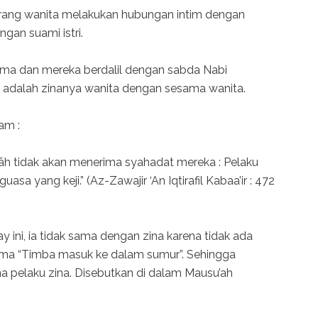
orang wanita melakukan hubungan intim dengan
gan suami istri.
lama dan mereka berdalil dengan sabda Nabi
ian adalah zinanya wanita dengan sesama wanita.
am :
āh tidak akan menerima syahadat mereka : Pelaku
sa yang keji.” (Az-Zawajir ‘An Iqtirafil Kabaa’ir : 472
 ini, ia tidak sama dengan zina karena tidak ada
lama “Timba masuk ke dalam sumur”. Sehingga
 pelaku zina. Disebutkan di dalam Mausu’ah