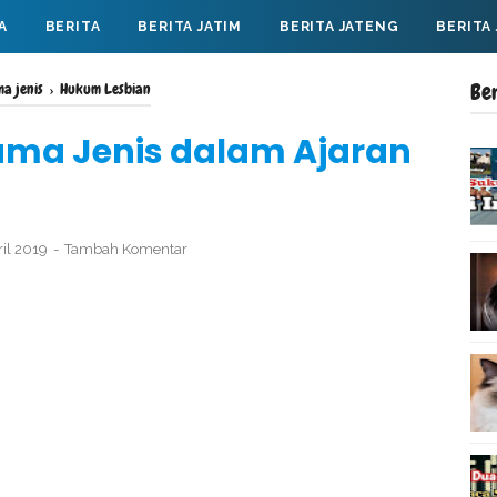
A
BERITA
BERITA JATIM
BERITA JATENG
BERITA
Be
a jenis
›
Hukum Lesbian
ma Jenis dalam Ajaran
ril 2019
Tambah Komentar