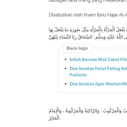
sebagaimana orang yang melakukan zi
Disebutkan oleh Imam Ibnu Hajar Al-H
ْ تَفْعَلَ الْمَرْأَةُ بِالْمَرْأَةِ مِثْلَ صُورَةِ مَا يَفْعَلُ بِهَا
 اللَّهُ عَلَيْهِ وَسَلَّمَ : السِّحَاقُ زِنَا النِّسَاءِ بَيْنَهُنَّ
Baca Juga
Inilah Bacaan Niat Zakat Fit
Doa Amalan Pelet Paling Am
Padamu
Doa Amalan Agar Mantan Mi
َّاكِبُ وَالْمَرْكُوبُ ، وَالرَّاكِبَةُ وَالْمَرْكُوبَةُ ، وَالْإِمَامُ
الْجَائِرُ .