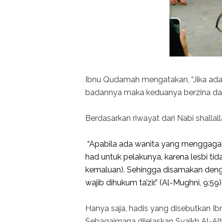
Ibnu Qudamah mengatakan, “Jika ada
badannya maka keduanya berzina dan
Berdasarkan riwayat dari Nabi shallal
“Apabila ada wanita yang menggagah
had untuk pelakunya, karena lesbi 
kemaluan). Sehingga disamakan den
wajib dihukum ta’zir.” (Al-Mughni, 9:59)
Hanya saja, hadis yang disebutkan I
Sebagaimana dijelaskan Syaikh Al-Alban