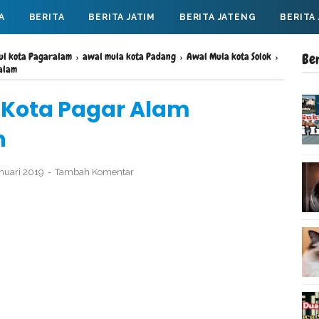
A
BERITA
BERITA JATIM
BERITA JATENG
BERITA
sul kota Pagaralam
›
awal mula kota Padang
›
Awal Mula kota Solok
›
Be
alam
l Kota Pagar Alam
n
anuari 2019
Tambah Komentar