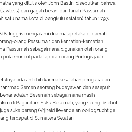
matra yang ditulis oleh John Bastin, disebutkan bahwa
 (lawless) dan gagah berani dari tanah Passumah
h satu nama kota di bengkulu selatan) tahun 1797.
18, Inggris mengalami dua malapetaka di daerah-
n orang-orang Passumah dan kematian-kematian
ama Passumah sebagaimana digunakan oleh orang
h pula muncul pada laporan orang Portugis jauh
etulnya adalah lebih karena kesalahan pengucapan
Mohammad Saman seorang budayawan dan sesepuh
benar adalah Besemah sebagaimana masih
kim di Pagaralam Suku Besemah, yang sering disebut
juga suka perang (Vrijheid lievende en oorlogzuchtige
ang terdapat di Sumatera Selatan.