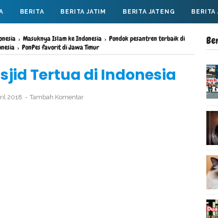
A
BERITA
BERITA JATIM
BERITA JATENG
BERITA
onesia
›
Masuknya Islam ke Indonesia
›
Pondok pesantren terbaik di
Be
onesia
›
PonPes favorit di Jawa Timur
sjid Tertua di Indonesia
ril 2018
Tambah Komentar