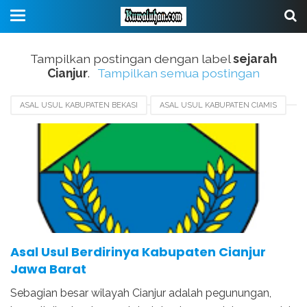
Tampilkan postingan dengan label
sejarah
Cianjur
.
Tampilkan semua postingan
ASAL USUL KABUPATEN BEKASI
ASAL USUL KABUPATEN CIAMIS
ASAL USUL KABUPATEN CIANJUR
ASAL USUL KOTA BOGOR
BERDIRINYA KABUPATEN CIANJUR
HARI JADI KABUPATEN CIANJUR
SEJARAH CIANJUR
Asal Usul Berdirinya Kabupaten Cianjur
Jawa Barat
Sebagian besar wilayah Cianjur adalah pegunungan,