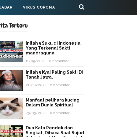
 JABAR
VIRUS CORONA
rita Terbaru
Inilah 5 Suku di Indonesia
Yang Terkenal Sakti
mandraguna.
11/09/2024 - 0 Komentar
Inilah 5 Kyai Paling Sakti Di
Tanah Jawa.
21/08/2024 - 0 Komentar
Manfaat pelihara kucing
Dalam Dunia Spiritual
25/05/2024 - 0 Komentar
Dua Kata Pendek dan
Singkat, Dibaca Saat Sujud