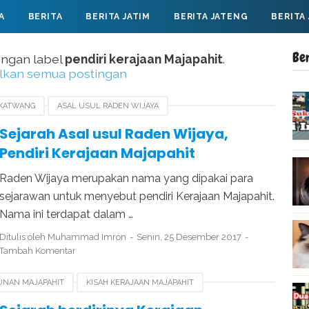
A
BERITA
BERITA JATIM
BERITA JATENG
BERITA
Be
engan label
pendiri kerajaan Majapahit
.
lkan semua postingan
AKATWANG
ASAL USUL RADEN WIJAYA
 WIJAYA
PENDIRI KERAJAAN MAJAPAHIT
Sejarah Asal usul Raden Wijaya,
Pendiri Kerajaan Majapahit
Raden Wijaya merupakan nama yang dipakai para
sejarawan untuk menyebut pendiri Kerajaan Majapahit.
Nama ini terdapat dalam …
Ditulis oleh
Muhammad Imron
Senin, 25 Desember 2017
Tambah Komentar
UNAN MAJAPAHIT
KISAH KERAJAAN MAJAPAHIT
APAHIT
PENDIRI KERAJAAN MAJAPAHIT