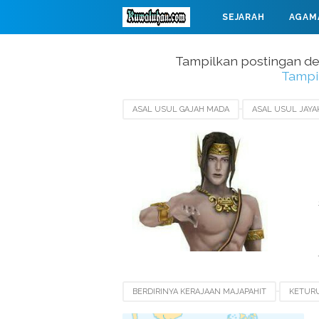
SEJARAH
AGAM
MAHABARATA
Tampilkan postingan d
Tampi
ASAL USUL GAJAH MADA
ASAL USUL JAY
KETURUNAN RADEN WIJAYA
KISAH RADEN
RUNTUHNYA KERAJAAN SINGASARI
BERDIRINYA KERAJAAN MAJAPAHIT
KETUR
LEGENDA MAJAPAHIT
LUAS KERAJAAN MAJ