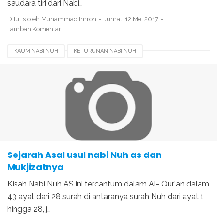
saudara tiri dari Nabi…
Ditulis oleh
Muhammad Imron
Jumat, 12 Mei 2017
Tambah Komentar
KAUM NABI NUH
KETURUNAN NABI NUH
KISAH NABI DAN RAJA
KISAH NABI NUH
KISAH PARA NABI
MUKJIZAT NABI NUH
PERISTIWA NABI NUH
SEJARAH NABI NUH
Sejarah Asal usul nabi Nuh as dan
Mukjizatnya
Kisah Nabi Nuh AS ini tercantum dalam Al- Qur'an dalam
43 ayat dari 28 surah di antaranya surah Nuh dari ayat 1
hingga 28, j…