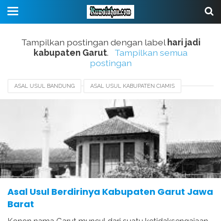
Tampilkan postingan dengan label
hari jadi
kabupaten Garut
.
Tampilkan semua
postingan
ASAL USUL BANDUNG
ASAL USUL KABUPATEN CIAMIS
ASAL USUL KABUPATEN CIANJUR
ASAL USUL KABUPATEN CIREBON
ASAL USUL KABUPATEN GARUT
HARI JADI KABUPATEN GARUT
SEJARAH GARUT
TERBENTUKNYA KABUPATEN GARUT
Asal Usul Berdirinya Kabupaten Garut Jawa
Barat