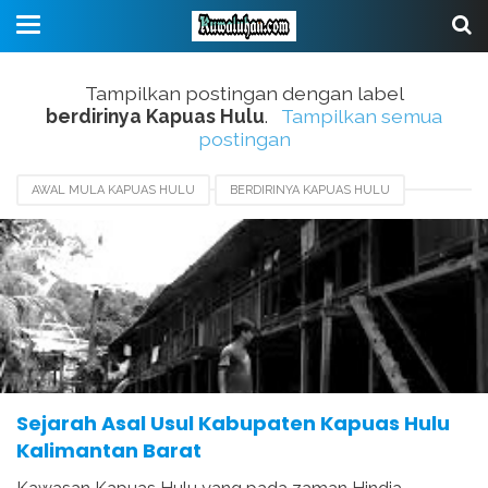
Tampilkan postingan dengan label
berdirinya Kapuas Hulu
.
Tampilkan semua
postingan
AWAL MULA KAPUAS HULU
BERDIRINYA KAPUAS HULU
SEJARAH KABUPATEN BIREUEN
SEJARAH KABUPATEN PIDIE
SEJARAH KALIMANTAN
SEJARAH KAPUAS HULU
SEJARAH KOTA JAMBI
TERBENTUKNYA KAPUAS HULU
Sejarah Asal Usul Kabupaten Kapuas Hulu
Kalimantan Barat