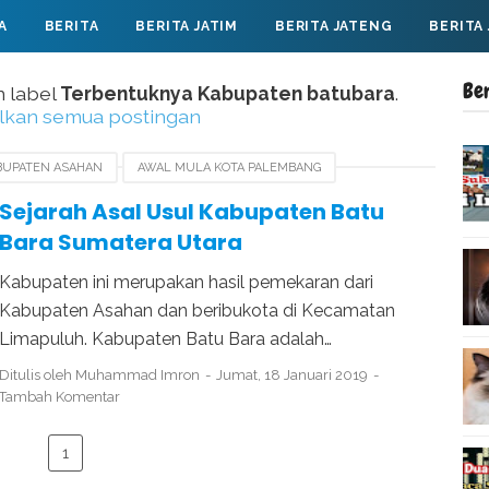
A
BERITA
BERITA JATIM
BERITA JATENG
BERITA
Be
 label
Terbentuknya Kabupaten batubara
.
lkan semua postingan
BUPATEN ASAHAN
AWAL MULA KOTA PALEMBANG
KABUPATEN BATUBARA
SEJARAH KABUPATEN BATUBARA
Sejarah Asal Usul Kabupaten Batu
Bara Sumatera Utara
Kabupaten ini merupakan hasil pemekaran dari
Kabupaten Asahan dan beribukota di Kecamatan
Limapuluh. Kabupaten Batu Bara adalah…
Ditulis oleh
Muhammad Imron
Jumat, 18 Januari 2019
Tambah Komentar
1