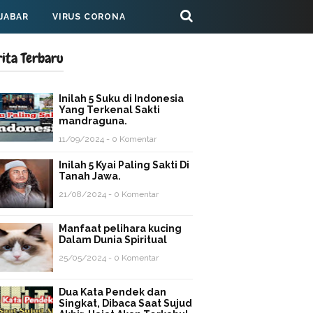
 JABAR
VIRUS CORONA
rita Terbaru
Inilah 5 Suku di Indonesia
Yang Terkenal Sakti
mandraguna.
11/09/2024 - 0 Komentar
Inilah 5 Kyai Paling Sakti Di
Tanah Jawa.
21/08/2024 - 0 Komentar
Manfaat pelihara kucing
Dalam Dunia Spiritual
25/05/2024 - 0 Komentar
Dua Kata Pendek dan
Singkat, Dibaca Saat Sujud