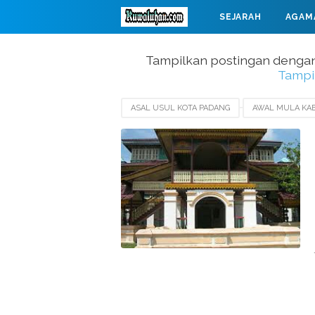
SEJARAH
AGAM
MAHABARATA
Tampilkan postingan dengan
Tampi
ASAL USUL KOTA PADANG
AWAL MULA KA
AWAL MULA KOTA PARIAMAN
BERDIRINYA 
TERBENTUKNYA KABUPATEN BATUBARA