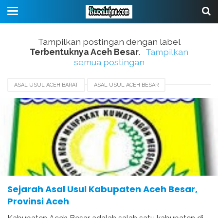
Tampilkan postingan dengan label
Terbentuknya Aceh Besar
.
Tampilkan
semua postingan
ASAL USUL ACEH BARAT
ASAL USUL ACEH BESAR
AWAL MULA ACEH BESAR
SEJARAH ACEH BARAT DAYA
SEJARAH ACEH BESAR
SEJARAH BANDA ACEH
TERBENTUKNYA ACEH BESAR
Sejarah Asal Usul Kabupaten Aceh Besar,
Provinsi Aceh