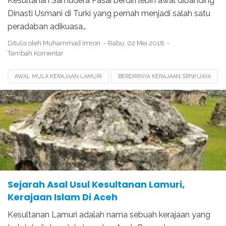
Kesultanan Samudera Pasai berdiri lebih awal dibanding
Dinasti Usmani di Turki yang pernah menjadi salah satu
peradaban adikuasa…
Ditulis oleh
Muhammad Imron
Rabu, 02 Mei 2018
Tambah Komentar
AWAL MULA KERAJAAN LAMURI
BERDIRINYA KERAJAAN SRIWIJAYA
BERDIRINYA KESULTANAN LAMURI
KESULTANAN CIREBON
KESULTANAN LAMURI
PENDIRI KESULTANAN LAMURI
SEJARAH KERAJAAN LAMURI
SEJARAH KESULTANAN BANTEN
Sejarah Asal Usul Kesultanan Lamuri,
Kerajaan Islam Di Aceh
Kesultanan Lamuri adalah nama sebuah kerajaan yang