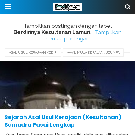
Tampilkan postingan dengan label
Berdirinya Kesultanan Lamuri
.
Tampilkan
semua postingan
ASAL USUL KERAJAAN KEDIRI
AWAL MULA KERAJAAN JEUMPA
AWAL MULA SAMUDERA PASAI
BERDIRINYA KESULTANAN LAMURI
RUNTUHNYA SAMUDERA PASAI
SEJARAH KERAJAAN PEUREULAK
SEJARAH SAMUDERA PASAI
Sejarah Asal Usul Kerajaan (Kesultanan)
Samudra Pasai Lengkap