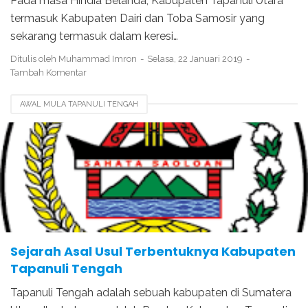
Pada masa Hindia Belanda, Kabupaten Tapanuli Utara
termasuk Kabupaten Dairi dan Toba Samosir yang
sekarang termasuk dalam keresi…
Ditulis oleh
Muhammad Imron
Selasa, 22 Januari 2019
Tambah Komentar
AWAL MULA TAPANULI TENGAH
BERDIRINYA KABUPATEN TAPANULI SELATAN
BERDIRINYA TAPANULI TENGAH
KOTA BARUS
SEJARAH KABUPATEN LANGKAT
SEJARAH TAPANULI TENGAH
Sejarah Asal Usul Terbentuknya Kabupaten
Tapanuli Tengah
Tapanuli Tengah adalah sebuah kabupaten di Sumatera