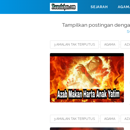
SEJARAH
AGAM
MAHABARATA
Tampilkan postingan denga
s
3 AMALAN TAK TERPUTUS
AGAMA
AZ
3 AMALAN TAK TERPUTUS
AGAMA
AZ