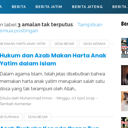
A
BERITA
BERITA JATIM
BERITA JATENG
BERITA
Be
n label
3 amalan tak terputus
.
Tampilkan
emua postingan
AB MAKAN HARTA ANAK YATIM
DOSA BESAR
SIKSA NERAKA
Hukum dan Azab Makan Harta Anak
Yatim dalam Islam
Dalam agama Islam, telah jelas disebutkan bahwa
memakan harta anak yatim merupakan salah satu
dosa yang tak terampuni oleh Allah…
Ditulis oleh
Muhammad Imron
Minggu, 07 April 2019
Tambah Komentar
AB DURHAKA
DOSA BESAR