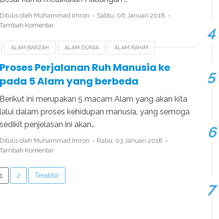
Ditulis oleh
Muhammad Imron
Sabtu, 06 Januari 2018
Tambah Komentar
ALAM BARZAH
ALAM DUNIA
ALAM RAHIM
PENCIPTAAN BANGSA JIN
PENCIPTAAN NABI ADAM
Proses Perjalanan Ruh Manusia ke
pada 5 Alam yang berbeda
Berikut ini merupakan 5 macam Alam yang akan kita
lalui dalam proses kehidupan manusia, yang semoga
sedikit penjelasan ini akan…
Ditulis oleh
Muhammad Imron
Rabu, 03 Januari 2018
Tambah Komentar
1
2
Terakhir