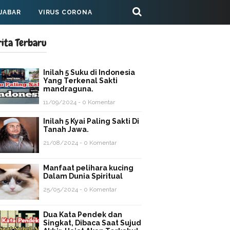
 JABAR
VIRUS CORONA
rita Terbaru
Inilah 5 Suku di Indonesia
Yang Terkenal Sakti
mandraguna.
11/09/2024 - 0 Komentar
Inilah 5 Kyai Paling Sakti Di
Tanah Jawa.
21/08/2024 - 0 Komentar
Manfaat pelihara kucing
Dalam Dunia Spiritual
25/05/2024 - 0 Komentar
Dua Kata Pendek dan
Singkat, Dibaca Saat Sujud