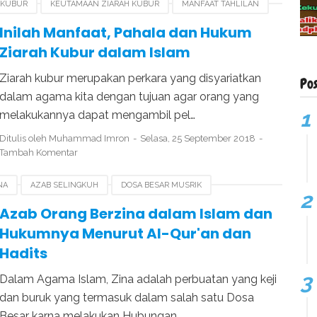
 KUBUR
KEUTAMAAN ZIARAH KUBUR
MANFAAT TAHLILAN
TAR JENAZAH SAMPAI KUBUR
Inilah Manfaat, Pahala dan Hukum
Ziarah Kubur dalam Islam
Ziarah kubur merupakan perkara yang disyariatkan
Po
dalam agama kita dengan tujuan agar orang yang
melakukannya dapat mengambil pel…
Ditulis oleh
Muhammad Imron
Selasa, 25 September 2018
Tambah Komentar
NA
AZAB SELINGKUH
DOSA BESAR MUSRIK
A
HUKUM MENIKAHI WANITA HAMIL
HUKUM ZINA
Azab Orang Berzina dalam Islam dan
Hukumnya Menurut Al-Qur'an dan
Hadits
Dalam Agama Islam, Zina adalah perbuatan yang keji
dan buruk yang termasuk dalam salah satu Dosa
Besar karna melakukan Hubungan …