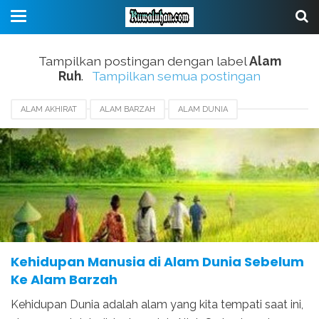
Tampilkan postingan dengan label
Alam
Ruh
.
Tampilkan semua postingan
ALAM AKHIRAT
ALAM BARZAH
ALAM DUNIA
ALAM RAHIM
ALAM RUH
ARTI KEHIDUPAN
PENCIPTAAN BANGSA JIN
PENCIPTAAN LANGIT DAN BUMI
PENCIPTAAN NUR MUHAMMAD
Kehidupan Manusia di Alam Dunia Sebelum
Ke Alam Barzah
Kehidupan Dunia adalah alam yang kita tempati saat ini,