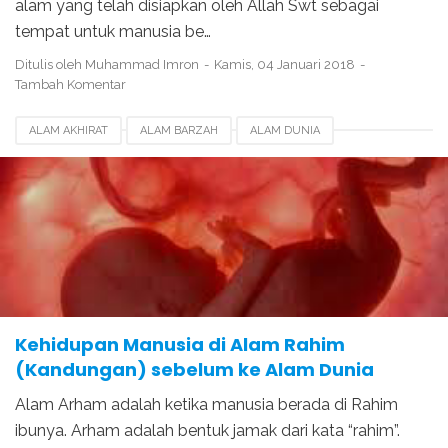
alam yang telah disiapkan oleh Allah Swt sebagai
tempat untuk manusia be…
Ditulis oleh
Muhammad Imron
Kamis, 04 Januari 2018
Tambah Komentar
ALAM AKHIRAT
ALAM BARZAH
ALAM DUNIA
ALAM RAHIM
ALAM RUH
CIRI CIRI KEMATIAN
PENCIPTAAN LANGIT DAN BUMI
PENCIPTAAN MALAIKAT DALAM ISLAM
PROSES JANIN DALAM KANDUNGAN
Kehidupan Manusia di Alam Rahim
(Kandungan) sebelum ke Alam Dunia
Alam Arham adalah ketika manusia berada di Rahim
ibunya. Arham adalah bentuk jamak dari kata “rahim”.