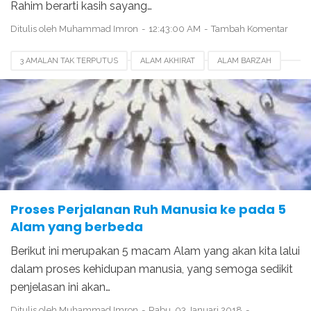
Rahim berarti kasih sayang…
Ditulis oleh
Muhammad Imron
12:43:00 AM
Tambah Komentar
3 AMALAN TAK TERPUTUS
ALAM AKHIRAT
ALAM BARZAH
ALAM DUNIA
ALAM RAHIM
ALAM RUH
DITIUPNYA RUH PADA JANIN
PENCIPTAAN BANGSA JIN
PENCIPTAAN NABI ADAM
PENCIPTAAN NUR MUHAMMAD
Proses Perjalanan Ruh Manusia ke pada 5
Alam yang berbeda
Berikut ini merupakan 5 macam Alam yang akan kita lalui
dalam proses kehidupan manusia, yang semoga sedikit
penjelasan ini akan…
Ditulis oleh
Muhammad Imron
Rabu, 03 Januari 2018