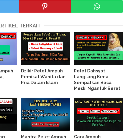
ARTIKEL TERKAIT
 Ampuh
Dzikir Pelet Ampuh
Pelet Dahsyat
a,
Pemikat Wanita dan
Langsung Kena,
Pria Dalam Islam
Sempatkan Baca
Meski Ngantuk Berat
ing
Mantra Pelet Ampuh
Cara Ampuh