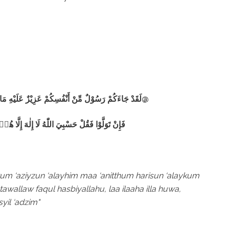
لَقَدْ جَاءَكُمْ رَسُوْلٌ مِّنْ أَنْفُسِكُمْ عَزِيْزٌ عَلَيْهِ مَا عَنِتُّمْ حَرِيْصٌ عَلَيْكُمْ بِالْمُؤْمِنِيْنَ رَءُوْفٌ رَّحِيْمٌ@
فَإِنْ تَوَلَّوْا فَقُلْ حَسْبِيَ اللّٰهُ لَا إِلٰهَ إِلَّا هُ
um ‘aziyzun ‘alayhim maa ‘anitthum harisun ‘alaykum
tawallaw faqul hasbiyallahu, laa ilaaha illa huwa,
yil ‘adzim"