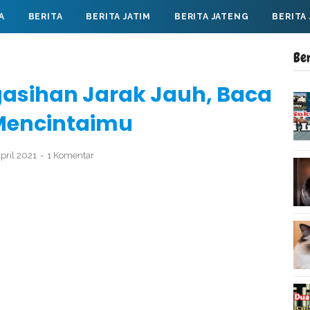
A
BERITA
BERITA JATIM
BERITA JATENG
BERITA
Be
asihan Jarak Jauh, Baca
 Mencintaimu
pril 2021
1 Komentar