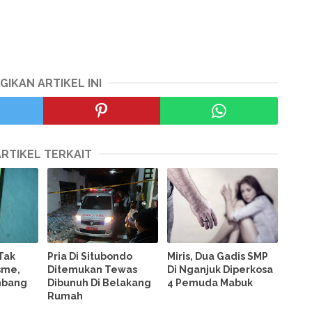
GIKAN ARTIKEL INI
ARTIKEL TERKAIT
Tak
Pria Di Situbondo
Miris, Dua Gadis SMP
sme,
Ditemukan Tewas
Di Nganjuk Diperkosa
mbang
Dibunuh Di Belakang
4 Pemuda Mabuk
Rumah