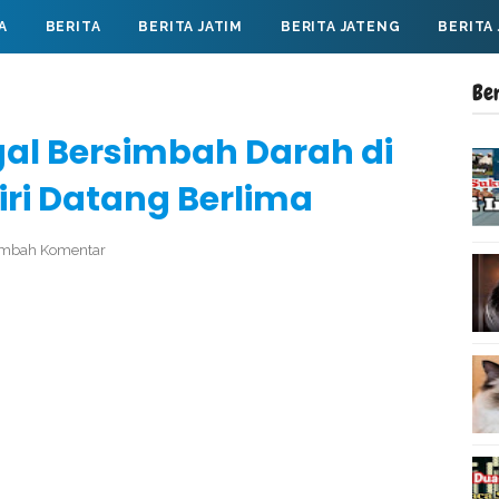
A
BERITA
BERITA JATIM
BERITA JATENG
BERITA
Be
al Bersimbah Darah di
diri Datang Berlima
mbah Komentar