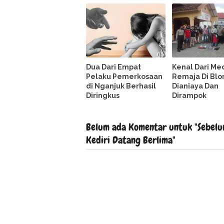
Dua Dari Empat
Kenal Dari Me
Pelaku Pemerkosaan
Remaja Di Blo
di Nganjuk Berhasil
Dianiaya Dan
Diringkus
Dirampok
Belum ada Komentar untuk "Sebelu
Kediri Datang Berlima"