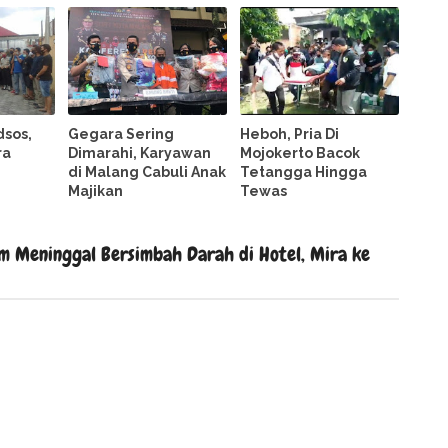
dsos,
Gegara Sering
Heboh, Pria Di
ra
Dimarahi, Karyawan
Mojokerto Bacok
di Malang Cabuli Anak
Tetangga Hingga
Majikan
Tewas
m Meninggal Bersimbah Darah di Hotel, Mira ke