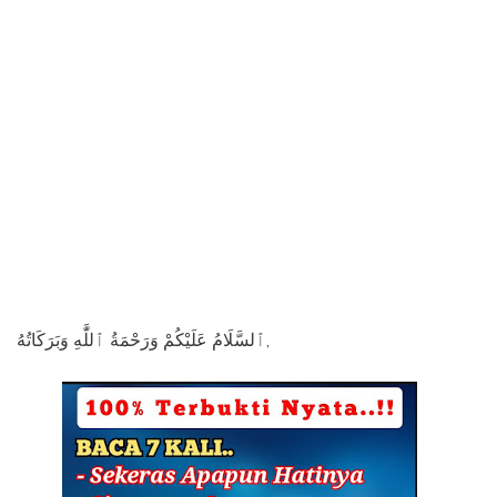
ٱلسَّلَامُ عَلَيْكُمْ وَرَحْمَةُ ٱللَّٰهِ وَبَرَكَاتُهُ,