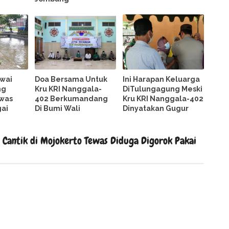
wai
Doa Bersama Untuk
Ini Harapan Keluarga
ng
Kru KRI Nanggala-
DiTulungagung Meski
was
402 Berkumandang
Kru KRI Nanggala-402
gai
Di Bumi Wali
Dinyatakan Gugur
Cantik di Mojokerto Tewas Diduga Digorok Pakai