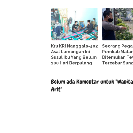
Kru KRI Nanggala-402
Seorang Pega
Asal Lamongan Ini
Pemkab Mala
Susul Ibu Yang Belum
Ditemukan Te
100 Hari Berpulang
Tercebur Sun
Belum ada Komentar untuk "Wanita 
Arit"