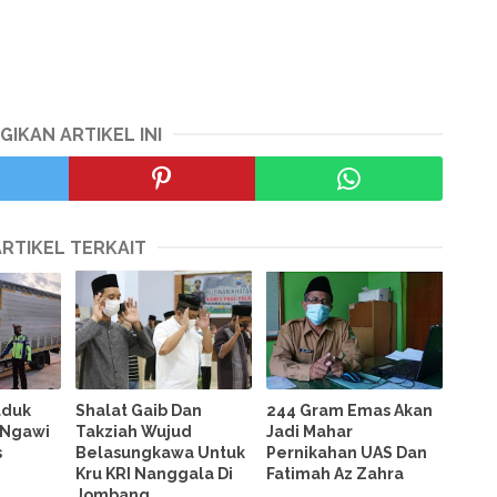
GIKAN ARTIKEL INI
ARTIKEL TERKAIT
uduk
Shalat Gaib Dan
244 Gram Emas Akan
l Ngawi
Takziah Wujud
Jadi Mahar
s
Belasungkawa Untuk
Pernikahan UAS Dan
Kru KRI Nanggala Di
Fatimah Az Zahra
Jombang