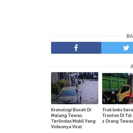
BA
Kronologi Bocah Di
Truk boks Ser
Malang Tewas
Tronton Di To
Terlindas Mobil Yang
1 Orang Tewa
Videonya Viral