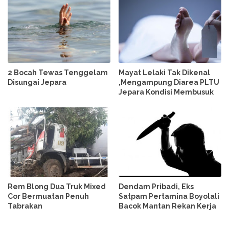
2 Bocah Tewas Tenggelam
Mayat Lelaki Tak Dikenal
Disungai Jepara
,Mengampung Diarea PLTU
Jepara Kondisi Membusuk
Rem Blong Dua Truk Mixed
Dendam Pribadi, Eks
Cor Bermuatan Penuh
Satpam Pertamina Boyolali
Tabrakan
Bacok Mantan Rekan Kerja