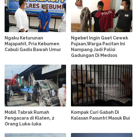
Ngaku Keturunan
Ngebet Ingin Gaet Cewek
Majapahit, Pria Kebumen
Pujaan,Warga Pacitan Ini
Cabuli Gadis Bawah Umur
Nampang Jadi Polisi
Gadungan Di Medsos
Mobil Tabrak Rumah
Kompak Curi Gabah Di
Pengacara di Klaten, 2
Kalasan Pasuntri Masuk Bui
Orang Luka-luka