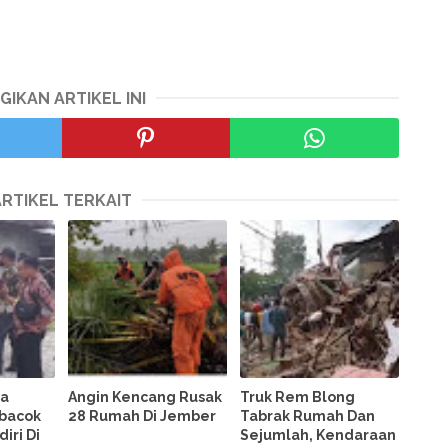
GIKAN ARTIKEL INI
ARTIKEL TERKAIT
ga
Angin Kencang Rusak
Truk Rem Blong
ibacok
28 Rumah Di Jember
Tabrak Rumah Dan
iri Di
Sejumlah, Kendaraan