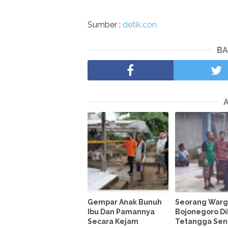
Sumber :
detik.con
BA
Gempar Anak Bunuh
Seorang War
Ibu Dan Pamannya
Bojonegoro D
Secara Kejam
Tetangga Send