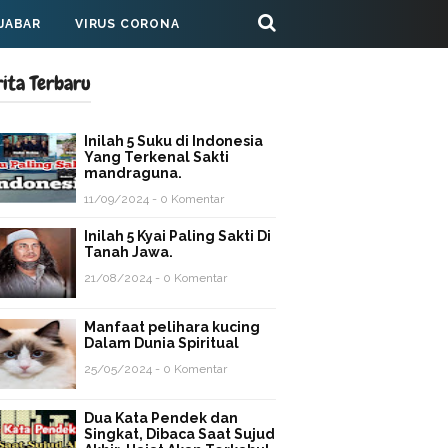
 JABAR
VIRUS CORONA
rita Terbaru
Inilah 5 Suku di Indonesia
Yang Terkenal Sakti
mandraguna.
11/09/2024 - 0 Komentar
Inilah 5 Kyai Paling Sakti Di
Tanah Jawa.
21/08/2024 - 0 Komentar
Manfaat pelihara kucing
Dalam Dunia Spiritual
25/05/2024 - 0 Komentar
Dua Kata Pendek dan
Singkat, Dibaca Saat Sujud