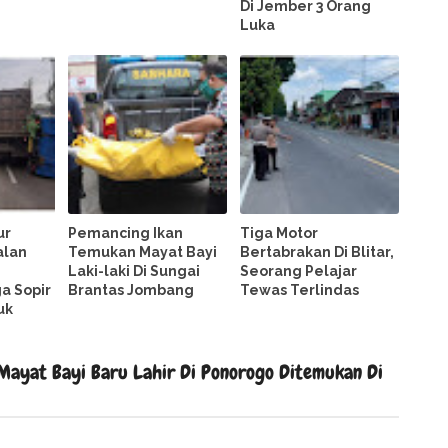
Di Jember 3 Orang
Luka
ur
Pemancing Ikan
Tiga Motor
alan
Temukan Mayat Bayi
Bertabrakan Di Blitar,
Laki-laki Di Sungai
Seorang Pelajar
a Sopir
Brantas Jombang
Tewas Terlindas
uk
Mayat Bayi Baru Lahir Di Ponorogo Ditemukan Di