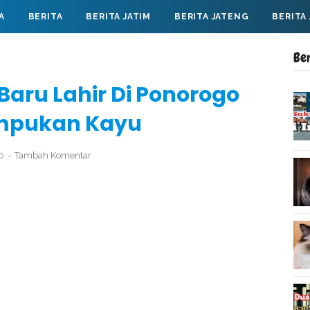
A
BERITA
BERITA JATIM
BERITA JATENG
BERITA
Be
 Baru Lahir Di Ponorogo
umpukan Kayu
20
Tambah Komentar