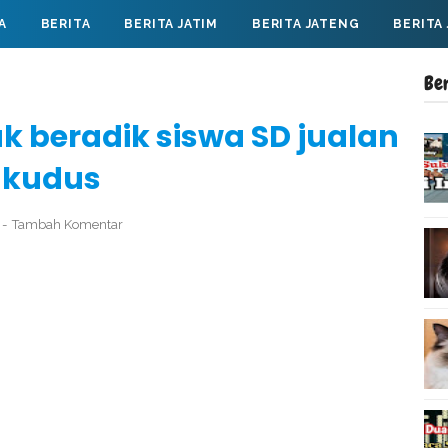
A
BERITA
BERITA JATIM
BERITA JATENG
BERITA
Be
k beradik siswa SD jualan
i kudus
Tambah Komentar