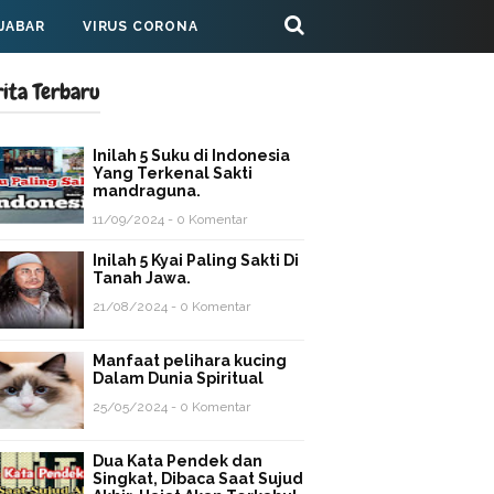
 JABAR
VIRUS CORONA
rita Terbaru
Inilah 5 Suku di Indonesia
Yang Terkenal Sakti
mandraguna.
11/09/2024 - 0 Komentar
Inilah 5 Kyai Paling Sakti Di
Tanah Jawa.
21/08/2024 - 0 Komentar
Manfaat pelihara kucing
Dalam Dunia Spiritual
25/05/2024 - 0 Komentar
Dua Kata Pendek dan
Singkat, Dibaca Saat Sujud