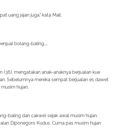
at uang jajan juga," kata Mail.
njual bolang-baling....
m (36), mengatakan anak-anaknya berjualan kue
gan. Sebelumnya mereka sempat berjualan es dawet
 musim hujan.
lang-baling dan cakwe) sejak awal musim hujan.
i Jalan Diponegoro Kudus. Cuma pas musim hujan