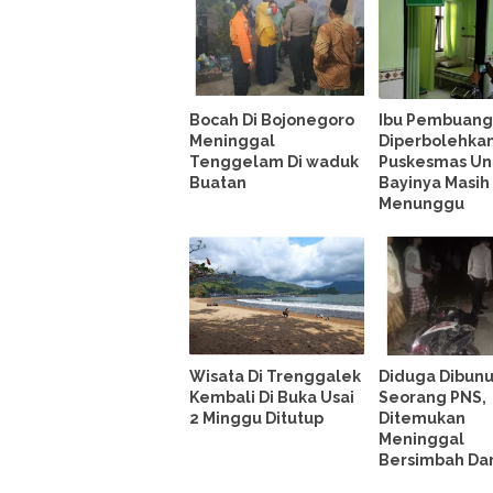
Bocah Di Bojonegoro
Ibu Pembuang
Meninggal
Diperbolehka
Tenggelam Di waduk
Puskesmas Un
Buatan
Bayinya Masih
Menunggu
Wisata Di Trenggalek
Diduga Dibun
Kembali Di Buka Usai
Seorang PNS,
2 Minggu Ditutup
Ditemukan
Meninggal
Bersimbah Da