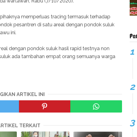
pada wartawan, Rabu (7/10/2020).
u pihaknya memperluas tracing termasuk terhadap
ondok pesantren di satu areal dengan pondok suluk
wu ini.
Po
areal dengan pondok suluk hasil rapid testnya non
ri suluk ada tambahan empat orang semuanya warga
GIKAN ARTIKEL INI
ARTIKEL TERKAIT