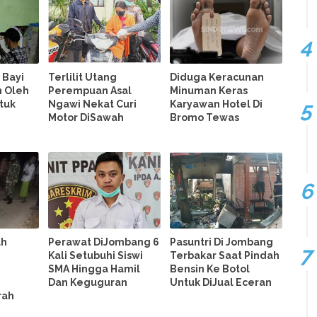
 Bayi
Terlilit Utang
Diduga Keracunan
n Oleh
Perempuan Asal
Minuman Keras
tuk
Ngawi Nekat Curi
Karyawan Hotel Di
Motor DiSawah
Bromo Tewas
uh
Perawat DiJombang 6
Pasuntri Di Jombang
Kali Setubuhi Siswi
Terbakar Saat Pindah
SMA Hingga Hamil
Bensin Ke Botol
Dan Keguguran
Untuk DiJual Eceran
rah