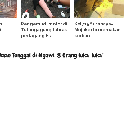
o
Pengemudi motor di
KM 715 Surabaya-
O
Tulungagung tabrak
Mojokerto memakan
pedagang Es
korban
aan Tunggal di Ngawi, 8 Orang luka-luka"