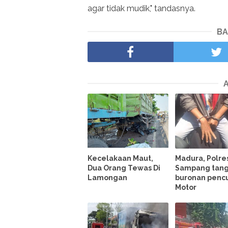
agar tidak mudik," tandasnya.
BA
Kecelakaan Maut,
Madura, Polre
Dua Orang Tewas Di
Sampang tan
Lamongan
buronan pencu
Motor