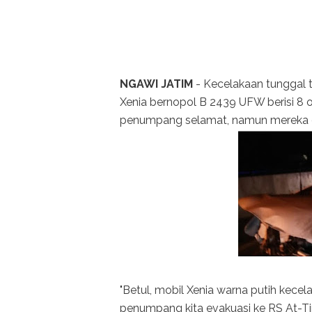
NGAWI JATIM
- Kecelakaan tunggal t
Xenia bernopol B 2439 UFW berisi 8 o
penumpang selamat, namun mereka d
"Betul, mobil Xenia warna putih kece
penumpang kita evakuasi ke RS At-Ti