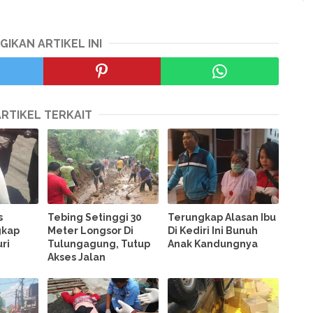
GIKAN ARTIKEL INI
ARTIKEL TERKAIT
s
Tebing Setinggi 30
Terungkap Alasan Ibu
gkap
Meter Longsor Di
Di Kediri Ini Bunuh
ri
Tulungagung, Tutup
Anak Kandungnya
Akses Jalan