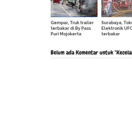
Gempar, Truk trailer
Surabaya, Tok
terbakar di By Pass
Elektronik UF
Puri Mojokerta
terbakar
Belum ada Komentar untuk "Kecelak