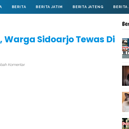
A
BERITA
BERITA JATIM
BERITA JATENG
BERITA
Be
 Warga Sidoarjo Tewas Di
bah Komentar