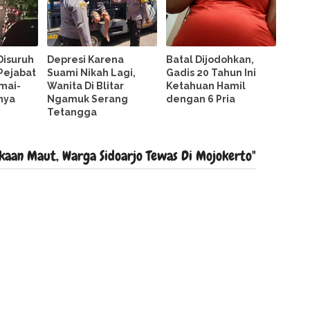
Disuruh
Depresi Karena
Batal Dijodohkan,
 Pejabat
Suami Nikah Lagi,
Gadis 20 Tahun Ini
amai-
Wanita Di Blitar
Ketahuan Hamil
nya
Ngamuk Serang
dengan 6 Pria
Tetangga
kaan Maut, Warga Sidoarjo Tewas Di Mojokerto"