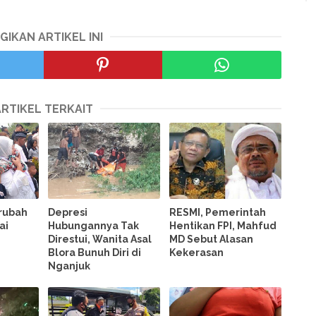
GIKAN ARTIKEL INI
ARTIKEL TERKAIT
rubah
Depresi
RESMI, Pemerintah
ai
Hubungannya Tak
Hentikan FPI, Mahfud
Direstui, Wanita Asal
MD Sebut Alasan
Blora Bunuh Diri di
Kekerasan
Nganjuk